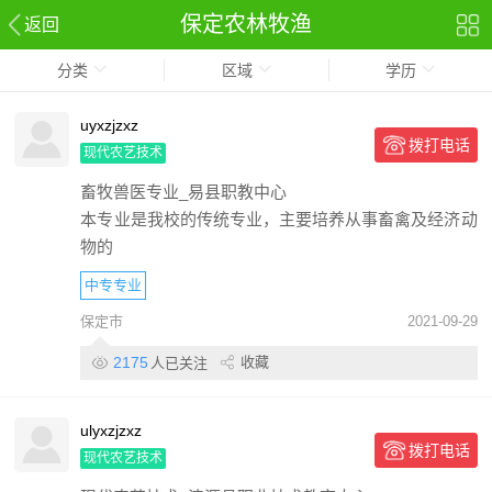
保定农林牧渔
返回
分类
区域
学历
uyxzjzxz
拨打电话
现代农艺技术
畜牧兽医专业_易县职教中心
本专业是我校的传统专业，主要培养从事畜禽及经济动
物的
中专专业
保定市
2021-09-29
2175
收藏
人已关注
ulyxzjzxz
拨打电话
现代农艺技术